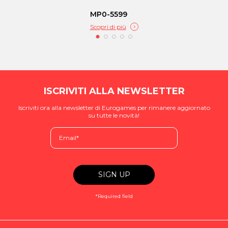
MP0-5599
Scopri di più
ISCRIVITI ALLA NEWSLETTER
Iscriviti ora alla newsletter di Eurogames per rimanere aggiornato
su tutte le novità!
*Required field