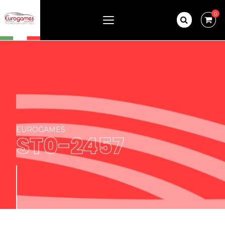
0
EUROGAMES
ST0-2457