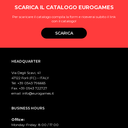
SCARICA IL CATALOGO EUROGAMES
Per scaricare il catalogo compila la form e riceverai subito il link
con il catalogo!
SCARICA
HEADQUARTER
Via Degli Scavi, 41
47122 Forlì (FC) – ITALY
Tel. +39
0543 796665
Fax. +39 0543 722727
email:
info@eurogames.it
BUSINESS HOURS
Office:
Monday-Friday: 8:00 / 17:00