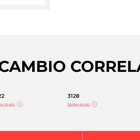
RICAMBIO CORREL
22
3128
ri di più
Scopri di più