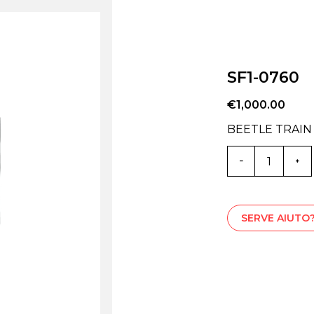
SF1-0760
€
1,000.00
BEETLE TRAI
SF1-
0760
quantità
SERVE AIUTO