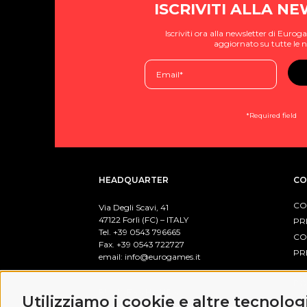
ISCRIVITI ALLA N
Iscriviti ora alla newsletter di Eur
aggiornato su tutte le n
*Required field
HEADQUARTER
CO
CO
Via Degli Scavi, 41
47122 Forlì (FC) – ITALY
PR
Tel. +39
0543 796665
CO
Fax. +39 0543 722727
PR
email:
info@eurogames.it
PO
BUSINESS HOURS
Utilizziamo i cookie e altre tecnolog