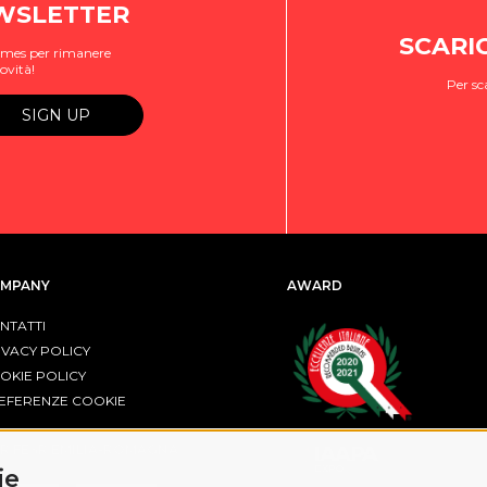
EWSLETTER
SCARI
ogames per rimanere
ovità!
Per sc
MPANY
AWARD
NTATTI
IVACY POLICY
OKIE POLICY
EFERENZE COOKIE
R FESR EMILIA-ROMAGNA
ie