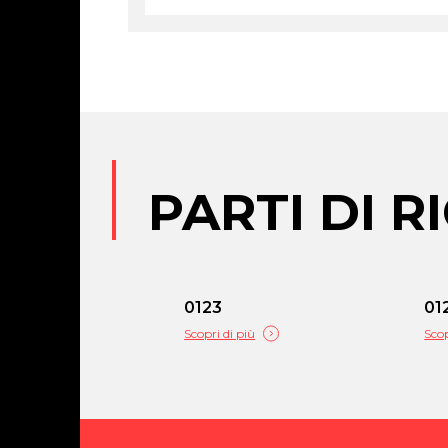
PARTI DI 
0123
01
Scopri di più
Scop