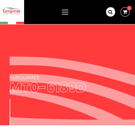
0
EUROGAMES
MT0-6189D