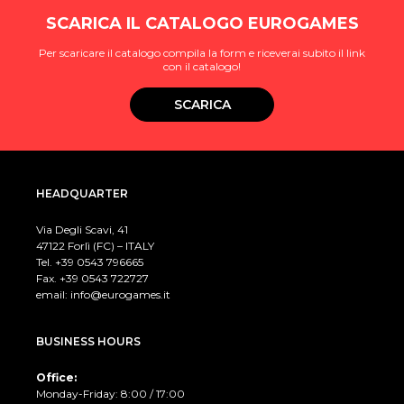
SCARICA IL CATALOGO EUROGAMES
Per scaricare il catalogo compila la form e riceverai subito il link
con il catalogo!
SCARICA
HEADQUARTER
Via Degli Scavi, 41
47122 Forlì (FC) – ITALY
Tel. +39
0543 796665
Fax. +39 0543 722727
email:
info@eurogames.it
BUSINESS HOURS
Office:
Monday-Friday: 8:00 / 17:00