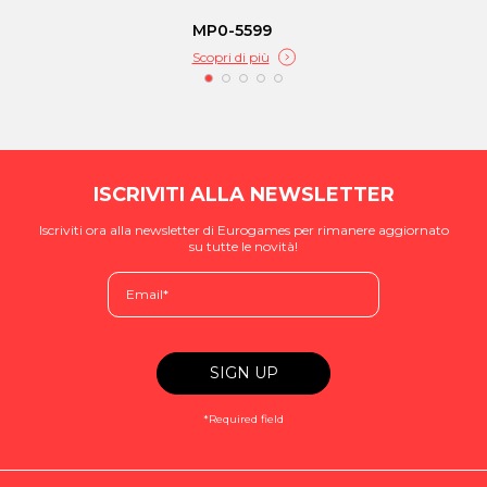
MP0-5599
Scopri di più
ISCRIVITI ALLA NEWSLETTER
Iscriviti ora alla newsletter di Eurogames per rimanere aggiornato
su tutte le novità!
*Required field