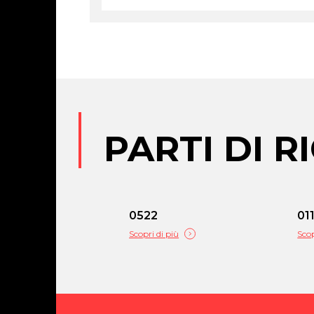
PARTI DI 
0522
01
Scopri di più
Scop