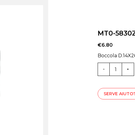
MT0-5830
€
6.80
Boccola D.14X2
MT0-
5830Z
quantità
SERVE AIUTO