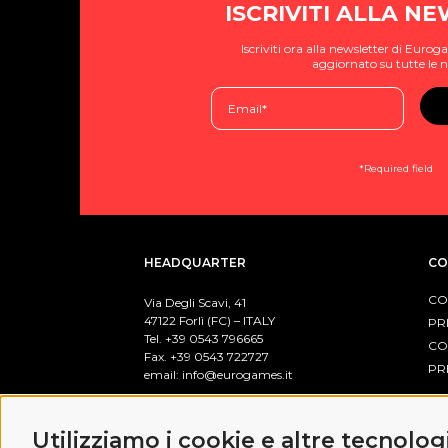
ISCRIVITI ALLA N
Iscriviti ora alla newsletter di Eur
aggiornato su tutte le n
*Required field
HEADQUARTER
CO
CO
Via Degli Scavi, 41
47122 Forlì (FC) – ITALY
PR
Tel. +39
0543 796665
CO
Fax. +39 0543 722727
PR
email:
info@eurogames.it
PO
BUSINESS HOURS
Utilizziamo i cookie e altre tecnolog