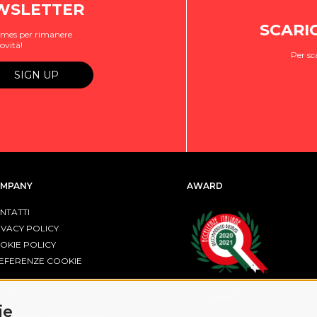
EWSLETTER
SCARI
ogames per rimanere
ovità!
Per sc
MPANY
AWARD
NTATTI
IVACY POLICY
OKIE POLICY
EFERENZE COOKIE
R FESR EMILIA-ROMAGNA
ie