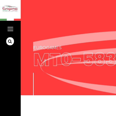
EUROGAMES
MT0-583