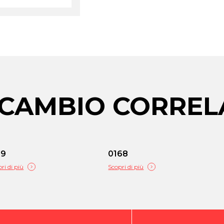
RICAMBIO CORREL
19
0168
ri di più
Scopri di più