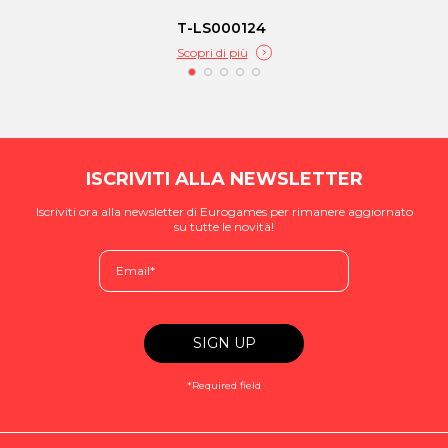
T-LS000124
Scopri di più
ISCRIVITI ALLA NEWSLETTER
Iscriviti ora alla newsletter di Eurogames per rimanere aggiornato
su tutte le novità!
*Required field