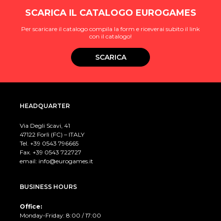
SCARICA IL CATALOGO EUROGAMES
Per scaricare il catalogo compila la form e riceverai subito il link
con il catalogo!
SCARICA
HEADQUARTER
Via Degli Scavi, 41
47122 Forlì (FC) – ITALY
Tel. +39
0543 796665
Fax. +39 0543 722727
email:
info@eurogames.it
BUSINESS HOURS
Office:
Monday-Friday: 8:00 / 17:00