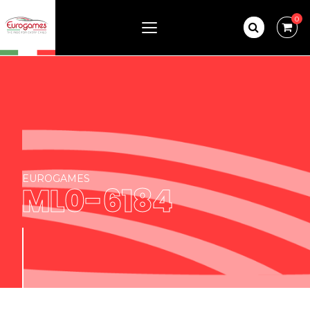
0
EUROGAMES
ML0-6184