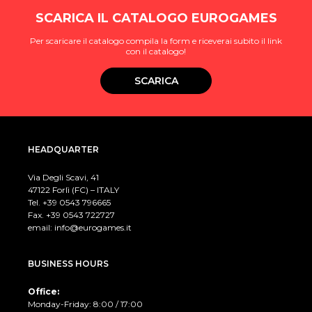
SCARICA IL CATALOGO EUROGAMES
Per scaricare il catalogo compila la form e riceverai subito il link
con il catalogo!
SCARICA
HEADQUARTER
Via Degli Scavi, 41
47122 Forlì (FC) – ITALY
Tel. +39
0543 796665
Fax. +39 0543 722727
email:
info@eurogames.it
BUSINESS HOURS
Office:
Monday-Friday: 8:00 / 17:00