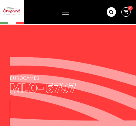
0
EUROGAMES
ML0-5797