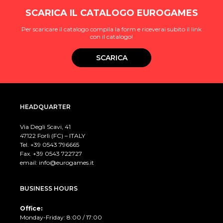
SCARICA IL CATALOGO EUROGAMES
Per scaricare il catalogo compila la form e riceverai subito il link
con il catalogo!
SCARICA
HEADQUARTER
Via Degli Scavi, 41
47122 Forlì (FC) – ITALY
Tel. +39
0543 796665
Fax. +39 0543 722727
email:
info@eurogames.it
BUSINESS HOURS
Office:
Monday-Friday: 8:00 / 17:00