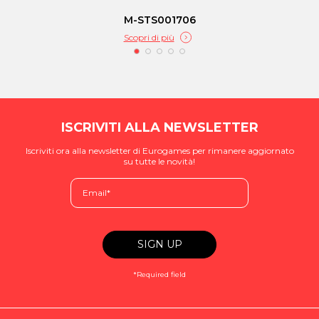
M-STS001706
Scopri di più
ISCRIVITI ALLA NEWSLETTER
Iscriviti ora alla newsletter di Eurogames per rimanere aggiornato
su tutte le novità!
*Required field