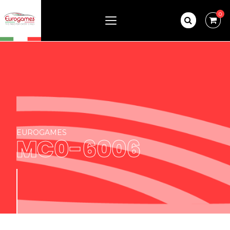
0
EUROGAMES
MC0-6006