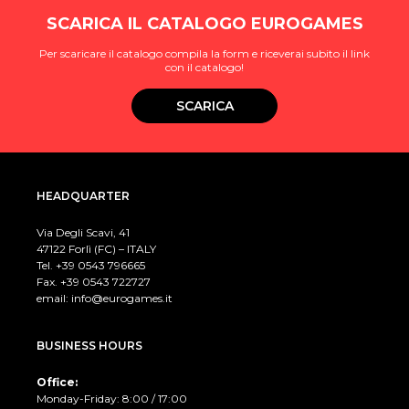
SCARICA IL CATALOGO EUROGAMES
Per scaricare il catalogo compila la form e riceverai subito il link
con il catalogo!
SCARICA
HEADQUARTER
Via Degli Scavi, 41
47122 Forlì (FC) – ITALY
Tel. +39
0543 796665
Fax. +39 0543 722727
email:
info@eurogames.it
BUSINESS HOURS
Office:
Monday-Friday: 8:00 / 17:00