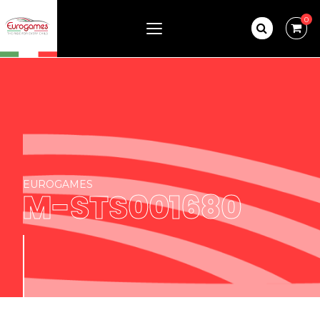
0
EUROGAMES
M-STS001680