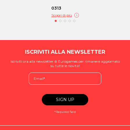
0313
Scopri di più
ISCRIVITI ALLA NEWSLETTER
Iscriviti ora alla newsletter di Eurogames per rimanere aggiornato
su tutte le novità!
*Required field