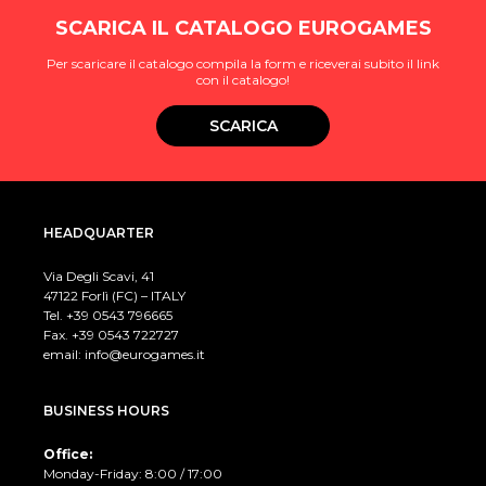
SCARICA IL CATALOGO EUROGAMES
Per scaricare il catalogo compila la form e riceverai subito il link
con il catalogo!
SCARICA
HEADQUARTER
Via Degli Scavi, 41
47122 Forlì (FC) – ITALY
Tel. +39
0543 796665
Fax. +39 0543 722727
email:
info@eurogames.it
BUSINESS HOURS
Office:
Monday-Friday: 8:00 / 17:00