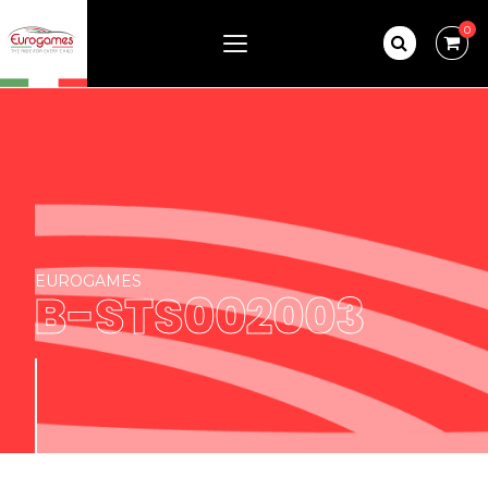
0
EUROGAMES
B-STS002003