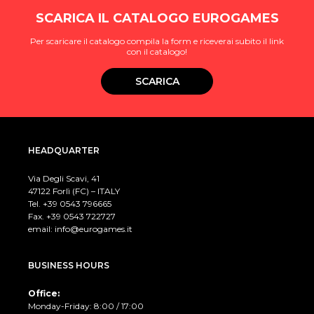
SCARICA IL CATALOGO EUROGAMES
Per scaricare il catalogo compila la form e riceverai subito il link
con il catalogo!
SCARICA
HEADQUARTER
Via Degli Scavi, 41
47122 Forlì (FC) – ITALY
Tel. +39
0543 796665
Fax. +39 0543 722727
email:
info@eurogames.it
BUSINESS HOURS
Office:
Monday-Friday: 8:00 / 17:00