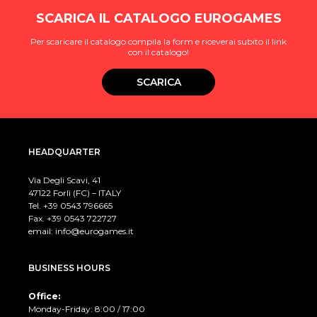
SCARICA IL CATALOGO EUROGAMES
Per scaricare il catalogo compila la form e riceverai subito il link
con il catalogo!
SCARICA
HEADQUARTER
Via Degli Scavi, 41
47122 Forlì (FC) – ITALY
Tel. +39
0543 796665
Fax. +39 0543 722727
email:
info@eurogames.it
BUSINESS HOURS
Office:
Monday-Friday: 8:00 / 17:00