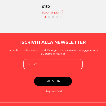
0150
Scopri di più
ISCRIVITI ALLA NEWSLETTER
Iscriviti ora alla newsletter di Eurogames per rimanere aggiornato
su tutte le novità!
*Required field