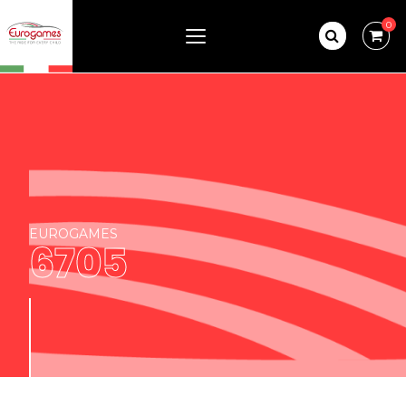
0
EUROGAMES
6705