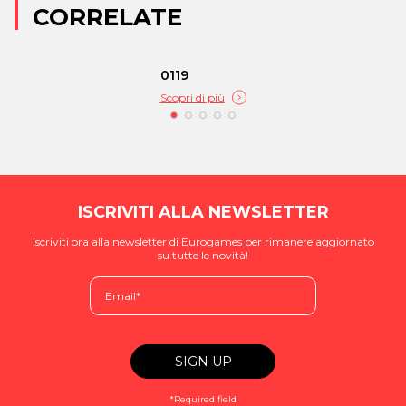
CORRELATE
0119
Scopri di più
ISCRIVITI ALLA NEWSLETTER
Iscriviti ora alla newsletter di Eurogames per rimanere aggiornato
su tutte le novità!
*Required field