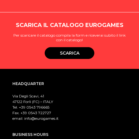
SCARICA IL CATALOGO EUROGAMES
Per scaricare il catalogo compila la form e riceverai subito il link
con il catalogo!
SCARICA
HEADQUARTER
Via Degli Scavi, 41
47122 Forlì (FC) – ITALY
Tel. +39
0543 796665
Fax. +39 0543 722727
email:
info@eurogames.it
BUSINESS HOURS