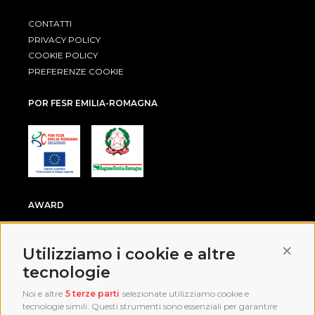
CONTATTI
PRIVACY POLICY
COOKIE POLICY
PREFERENZE COOKIE
POR FESR EMILIA-ROMAGNA
AWARD
Conti
Utilizziamo i cookie e altre
tecnologie
Noi e altre
5 terze parti
selezionate utilizziamo cookie e
tecnologie simili. Questi strumenti sono essenziali per garantire