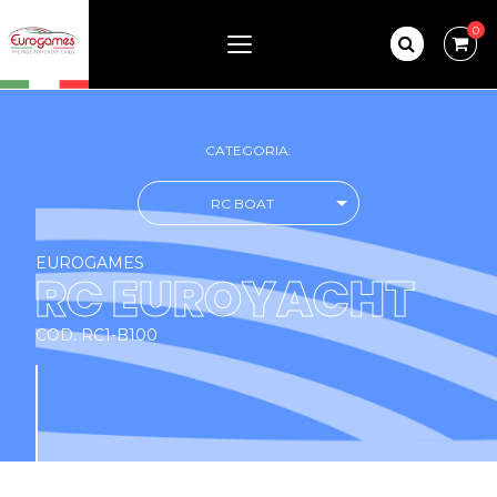
0
CATEGORIA:
RC BOAT
EUROGAMES
RC EUROYACHT
COD. RC1-B100