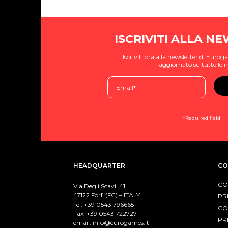
ISCRIVITI ALLA N
Iscriviti ora alla newsletter di Eur
aggiornato su tutte le n
*Required field
HEADQUARTER
CO
CO
Via Degli Scavi, 41
47122 Forlì (FC) – ITALY
PR
Tel. +39
0543 796665
CO
Fax. +39 0543 722727
PR
email:
info@eurogames.it