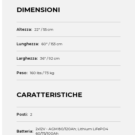
DIMENSIONI
Altezza:
22" / 55 cm
Lunghezza:
60" / 153 cm
Larghezza:
36" / 92 cm
Peso:
160 lbs / 73 kg
CARATTERISTICHE
Posti:
2
2x12V - AGM 80/120Ah; Lithium LiFePO4
Batteria:
60/75/100Ah