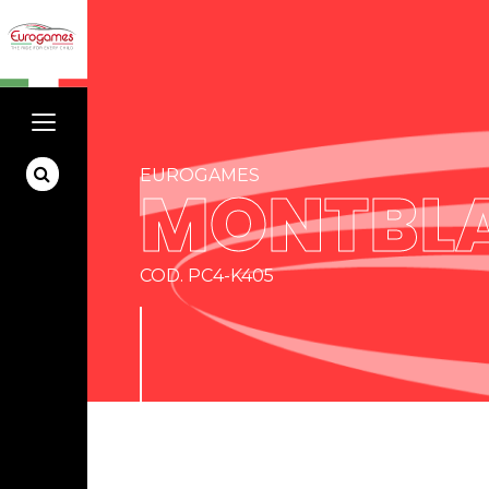
EUROGAMES
MONTBL
COD. PC4-K405