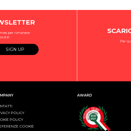
EWSLETTER
SCARI
ogames per rimanere
ovità!
Per sc
MPANY
AWARD
NTATTI
IVACY POLICY
OKIE POLICY
EFERENZE COOKIE