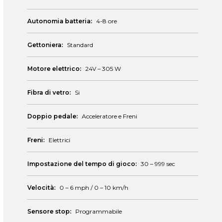
Autonomia batteria:
4-8 ore
Gettoniera:
Standard
Motore elettrico:
24V – 305 W
Fibra di vetro:
Si
Doppio pedale:
Acceleratore e Freni
Freni:
Elettrici
Impostazione del tempo di gioco:
30 – 999 sec
Velocità:
0 – 6 mph / 0 – 10 km/h
Sensore stop:
Programmabile