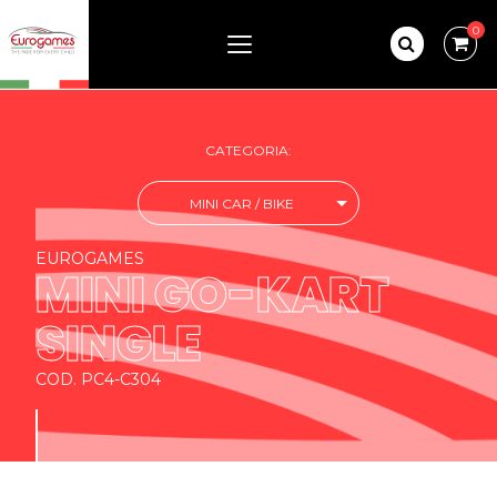
0
CATEGORIA:
MINI CAR / BIKE
EUROGAMES
MINI GO-KART
SINGLE
COD. PC4-C304