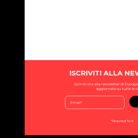
ISCRIVITI ALLA N
Iscriviti ora alla newsletter di Eur
aggiornato su tutte le n
*Required field