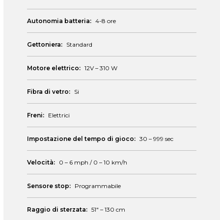
Autonomia batteria:
4-8 ore
Gettoniera:
Standard
Motore elettrico:
12V – 310 W
Fibra di vetro:
Si
Freni:
Elettrici
Impostazione del tempo di gioco:
30 – 999 sec
Velocità:
0 – 6 mph / 0 – 10 km/h
Sensore stop:
Programmabile
Raggio di sterzata:
51″ – 130 cm