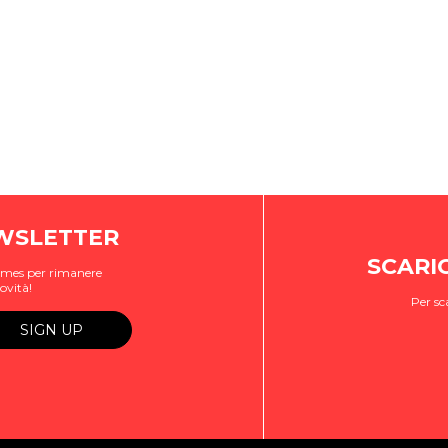
EWSLETTER
SCARI
ogames per rimanere
ovità!
Per sc