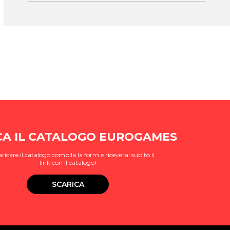
CA IL CATALOGO EUROGAMES
aricare il catalogo compila la form e riceverai subito il
link con il catalogo!
SCARICA