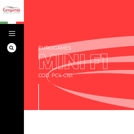
EUROGAMES
MINI F1
COD. PC4-C151