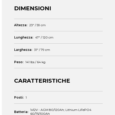
DIMENSIONI
Altezza:
23" / 59 cm
Lunghezza:
47" / 120 cm
Larghezza:
31" / 79 cm
Peso:
141 lbs / 64 kg
CARATTERISTICHE
Posti:
1
1x12V - AGM 80/120Ah; Lithium LiFePO4
Batteria:
60/75/100Ah