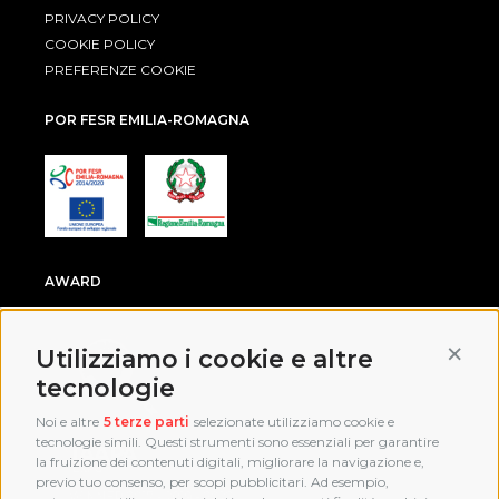
PRIVACY POLICY
COOKIE POLICY
PREFERENZE COOKIE
POR FESR EMILIA-ROMAGNA
AWARD
Conti
Utilizziamo i cookie e altre
tecnologie
Noi e altre
5 terze parti
selezionate utilizziamo cookie e
tecnologie simili. Questi strumenti sono essenziali per garantire
la fruizione dei contenuti digitali, migliorare la navigazione e,
previo tuo consenso, per scopi pubblicitari. Ad esempio,