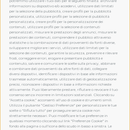
potremmo utilizzare i tuoi dati per le seguenti finalità: archiviare
informazioni su dispositivo e/o accedervi, utilizzare dati limitati
per la selezione della pubblicità, creare profili per la pubblicità
personalizzata, utilizzare profili per la selezione di pubblicità
personalizzata, creare profili per la personalizzazione dei
contenuti, utilizzare profili per la selezione di contenuti
personalizzati, misurare le prestazioni degli annunci, misurare le
prestazioni dei contenuti, comprendere il pubblico attraverso
statistiche o la combinazione di dati provenienti da fonti diverse,
sviluppare e migliorare i servizi, utilizzare dati limitati per la
selezione dei contenuti, garantire la sicurezza, prevenire e rilevare
frodi, correggere errori, erogare e presentare pubblicità e
MEMBERSHIP
contenuto, salvare e comunicare le scelte sulla privacy, abbinare
e combinare dati provenienti da altre fonti di dati, collegare
diversi dispositivi, identificare i dispositivi in base alle informazioni
trasmesse automaticamente, utilizzare dati di geolocalizzazione
precisi, riconoscere i dispositivi in base a informazioni richieste
attivamente. Puoi liberamente prestare, rifiutare o revocare il tuo
consenso senza incorrere in limitazioni sostanziali. Cliccando su
"Accetta cookie," acconsenti all'uso di cookie e strumenti simili.
Utilizza il pulsante "Gestisci Preferenze" per personalizzare le tue
scelte o "Rifiuta tutto" per proseguire senza cookie non
strettamente necessari. Puoi modificare le tue preferenze in
qualsiasi momento cliccando sul link "Preferenze Cookie" in
fondo alla pagina o sull'icona dello scudo in basso a sinistra. Le