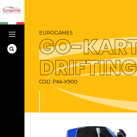
EUROGAMES
GO-KART
DRIFTING
COD. PK4-K900