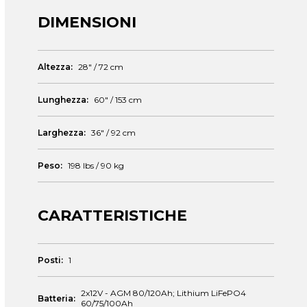
DIMENSIONI
Altezza:
28" / 72 cm
Lunghezza:
60" / 153 cm
Larghezza:
36" / 92 cm
Peso:
198 lbs / 90 kg
CARATTERISTICHE
Posti:
1
2x12V - AGM 80/120Ah; Lithium LiFePO4
Batteria:
60/75/100Ah