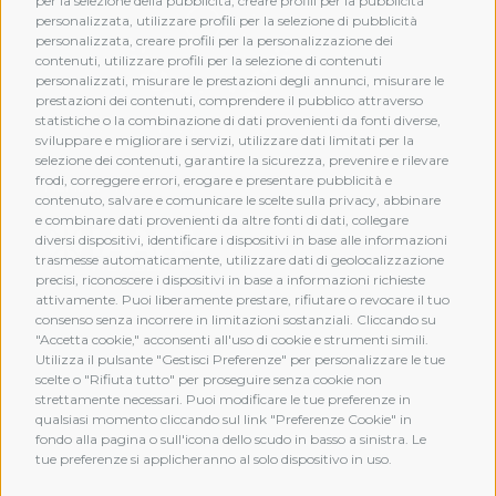
per la selezione della pubblicità, creare profili per la pubblicità
personalizzata, utilizzare profili per la selezione di pubblicità
personalizzata, creare profili per la personalizzazione dei
contenuti, utilizzare profili per la selezione di contenuti
personalizzati, misurare le prestazioni degli annunci, misurare le
prestazioni dei contenuti, comprendere il pubblico attraverso
statistiche o la combinazione di dati provenienti da fonti diverse,
sviluppare e migliorare i servizi, utilizzare dati limitati per la
selezione dei contenuti, garantire la sicurezza, prevenire e rilevare
frodi, correggere errori, erogare e presentare pubblicità e
MEMBERSHIP
contenuto, salvare e comunicare le scelte sulla privacy, abbinare
e combinare dati provenienti da altre fonti di dati, collegare
diversi dispositivi, identificare i dispositivi in base alle informazioni
trasmesse automaticamente, utilizzare dati di geolocalizzazione
precisi, riconoscere i dispositivi in base a informazioni richieste
attivamente. Puoi liberamente prestare, rifiutare o revocare il tuo
consenso senza incorrere in limitazioni sostanziali. Cliccando su
"Accetta cookie," acconsenti all'uso di cookie e strumenti simili.
Utilizza il pulsante "Gestisci Preferenze" per personalizzare le tue
scelte o "Rifiuta tutto" per proseguire senza cookie non
strettamente necessari. Puoi modificare le tue preferenze in
qualsiasi momento cliccando sul link "Preferenze Cookie" in
fondo alla pagina o sull'icona dello scudo in basso a sinistra. Le
tue preferenze si applicheranno al solo dispositivo in uso.