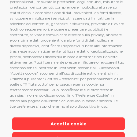
personalizzati, misurare le prestazioni degli annunci, misurare le
prestazioni dei contenuti, comprendere il pubblico attraverso
statistiche o la combinazione di dati provenienti da fonti diverse,
sviluppare e migliorare i servizi, utilizzare dati limitati per la
selezione dei contenuti, garantire la sicurezza, prevenire e rilevare
frodi, correggere errori, erogare e presentare pubblicità e
MEMBERSHIP
contenuto, salvare e comunicare le scelte sulla privacy, abbinare
e combinare dati provenienti da altre fonti di dati, collegare
diversi dispositivi, identificare i dispositivi in base alle informazioni
trasmesse automaticamente, utilizzare dati di geolocalizzazione
precisi, riconoscere i dispositivi in base a informazioni richieste
attivamente. Puoi liberamente prestare, rifiutare o revocare il tuo
consenso senza incorrere in limitazioni sostanziali. Cliccando su
"Accetta cookie," acconsenti all'uso di cookie e strumenti simili.
Utilizza il pulsante "Gestisci Preferenze" per personalizzare le tue
scelte o "Rifiuta tutto" per proseguire senza cookie non
strettamente necessari. Puoi modificare le tue preferenze in
qualsiasi momento cliccando sul link "Preferenze Cookie" in
fondo alla pagina o sull'icona dello scudo in basso a sinistra. Le
tue preferenze si applicheranno al solo dispositivo in uso.
Accetta cookie