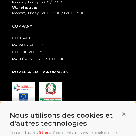
Monday-Friday: 8:00 / 17:00
Warehouse:
Monday-Friday: 8:00-12:00 / 13:00-17:00
COMPANY
CONTACT
PRIVACY POLICY
COOKIE POLICY
PRÉFÉRENCES DES COOKIES
POR FESR EMILIA-ROMAGNA
Conti
Nous utilisons des cookies et
AWARD
d'autres technologies
Nous et d’autres
5 tiers
sélectionnés utilisons des cookies et des