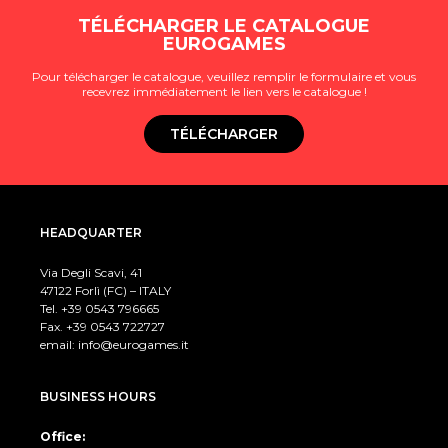
TÉLÉCHARGER LE CATALOGUE
EUROGAMES
Pour télécharger le catalogue, veuillez remplir le formulaire et vous
recevrez immédiatement le lien vers le catalogue !
TÉLÉCHARGER
HEADQUARTER
Via Degli Scavi, 41
47122 Forlì (FC) – ITALY
Tel. +39
0543 796665
Fax. +39 0543 722727
email:
info@eurogames.it
BUSINESS HOURS
Office: