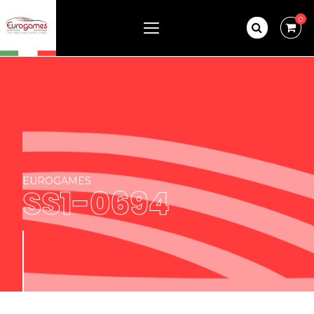
0
EUROGAMES
SS1-0694