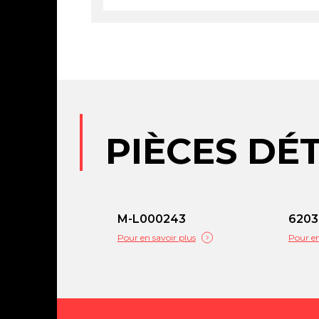
PIÈCES DÉ
M-L000243
6203
Pour en savoir plus
Pour en