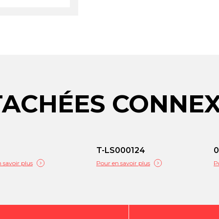
TACHÉES CONNE
T-LS000124
0
 savoir plus
Pour en savoir plus
P