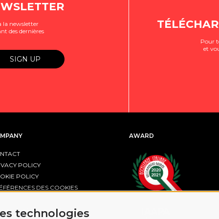
EWSLETTER
TÉLÉCHAR
 la newsletter
nt des dernières
Pour t
et vo
MPANY
AWARD
NTACT
IVACY POLICY
OKIE POLICY
ÉFÉRENCES DES COOKIES
R FESR EMILIA-ROMAGNA
res technologies