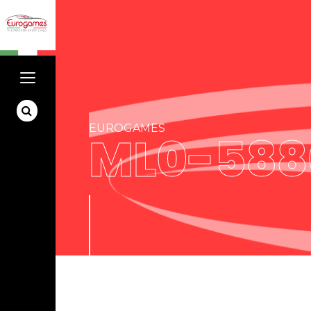
EUROGAMES
ML0-588