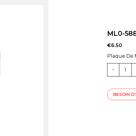
ML0-58
€
6.50
Plaque De M
Quantité
ML0-
5880Z
BESOIN D