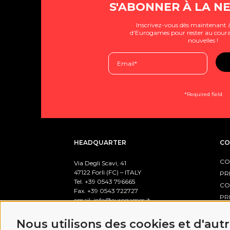
S'ABONNER À LA N
Inscrivez-vous dès maintenant à
d'Eurogames pour rester au coura
nouvelles !
*Required field
HEADQUARTER
CO
CO
Via Degli Scavi, 41
47122 Forlì (FC) – ITALY
PR
Tel. +39
0543 796665
CO
Fax. +39 0543 722727
PR
email:
info@eurogames.it
PO
Nous utilisons des cookies et d'aut
BUSINESS HOURS