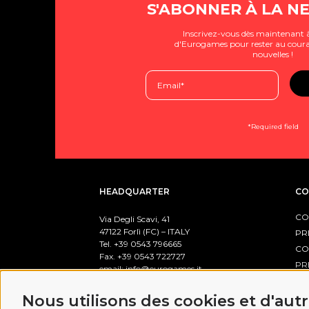
S'ABONNER À LA N
Inscrivez-vous dès maintenant à
d'Eurogames pour rester au coura
nouvelles !
*Required field
HEADQUARTER
CO
CO
Via Degli Scavi, 41
47122 Forlì (FC) – ITALY
PR
Tel. +39
0543 796665
CO
Fax. +39 0543 722727
PR
email:
info@eurogames.it
PO
Nous utilisons des cookies et d'aut
BUSINESS HOURS