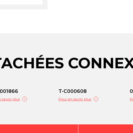
TACHÉES CONNE
001866
T-C000608
0
 savoir plus
Pour en savoir plus
P