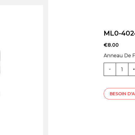
ML0-402
€
8.00
Anneau De Fi
Quantité
ML0-
4024Z
BESOIN D'