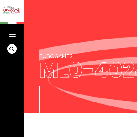
EUROGAMES
ML0-402