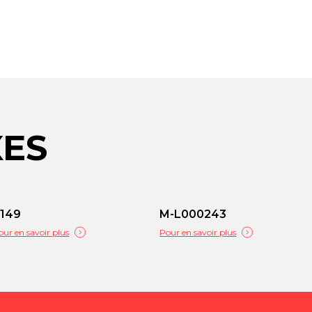
XES
149
M-L000243
our en savoir plus
Pour en savoir plus