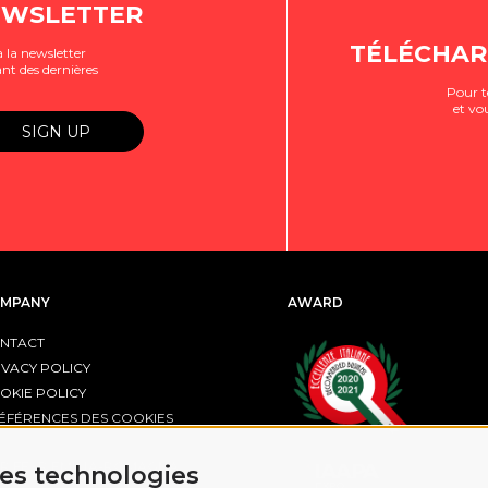
EWSLETTER
TÉLÉCHAR
 la newsletter
nt des dernières
Pour t
et vo
MPANY
AWARD
NTACT
IVACY POLICY
OKIE POLICY
ÉFÉRENCES DES COOKIES
R FESR EMILIA-ROMAGNA
res technologies