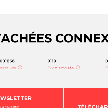
TACHÉES CONNE
001866
0119
 savoir plus
Pour en savoir plus
P
EWSLETTER
TÉLÉCHAR
 la newsletter