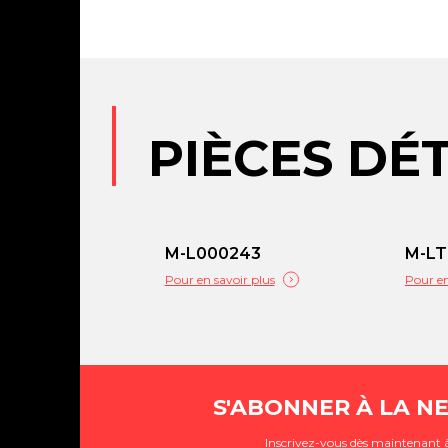
PIÈCES DÉ
M-L000243
M-LT
Pour en savoir plus
Pour en
S'ABONNER À LA N
Inscrivez-vous dès maintenant à