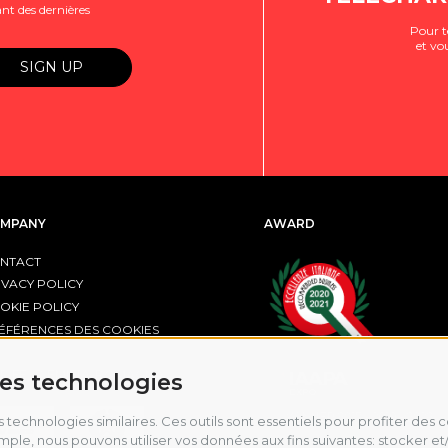
nt des dernières
Pour t
et vo
MPANY
AWARD
NTACT
IVACY POLICY
OKIE POLICY
ÉFÉRENCES DES COOKIES
R FESR EMILIA-ROMAGNA
res technologies
 technologies similaires. Ces outils sont essentiels pour profiter des
ple, nous pouvons utiliser vos données aux fins suivantes: stocker et/