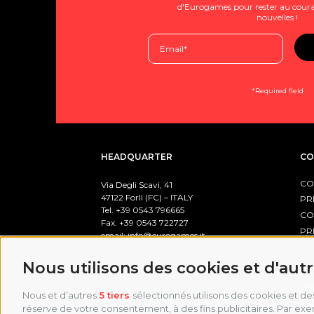
d'Eurogames pour rester au coura
nouvelles !
*Required field
HEADQUARTER
CO
CO
Via Degli Scavi, 41
47122 Forlì (FC) – ITALY
PR
Tel. +39
0543 796665
CO
Fax. +39 0543 722727
PR
email:
info@eurogames.it
PO
Nous utilisons des cookies et d'aut
BUSINESS HOURS
Nous et d’autres
5 tiers
sélectionnés utilisons des cookies et des
Office:
réserve de votre consentement, à des fins publicitaires. Par exem
Monday-Friday: 8:00 / 17:00