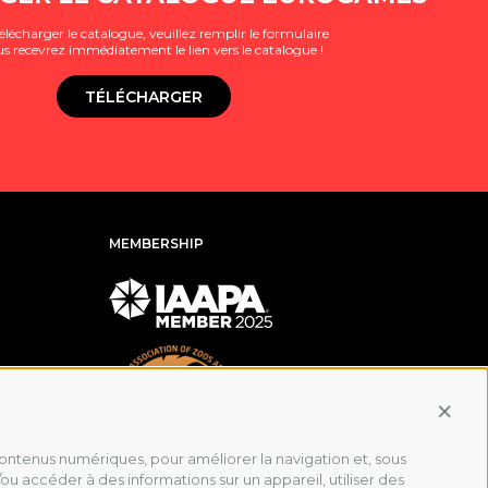
élécharger le catalogue, veuillez remplir le formulaire
us recevrez immédiatement le lien vers le catalogue !
TÉLÉCHARGER
MEMBERSHIP
Conti
 contenus numériques, pour améliorer la navigation et, sous
ou accéder à des informations sur un appareil, utiliser des