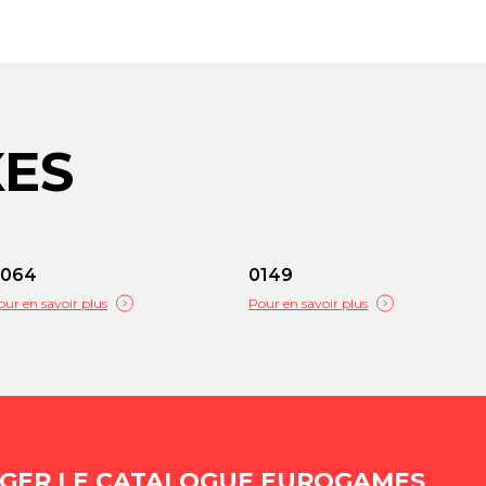
XES
0064
0149
our en savoir plus
Pour en savoir plus
GER LE CATALOGUE EUROGAMES