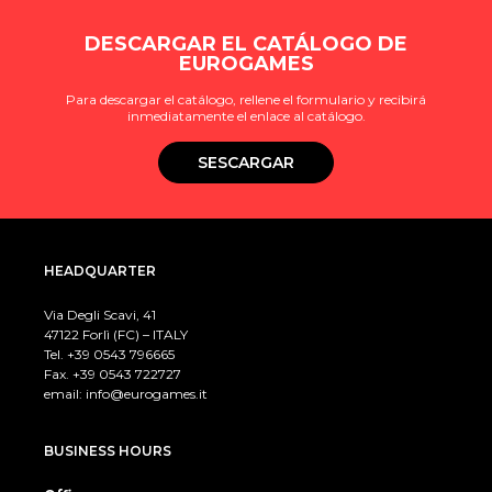
DESCARGAR EL CATÁLOGO DE
EUROGAMES
Para descargar el catálogo, rellene el formulario y recibirá
inmediatamente el enlace al catálogo.
SESCARGAR
HEADQUARTER
Via Degli Scavi, 41
47122 Forlì (FC) – ITALY
Tel. +39
0543 796665
Fax. +39 0543 722727
email:
info@eurogames.it
BUSINESS HOURS