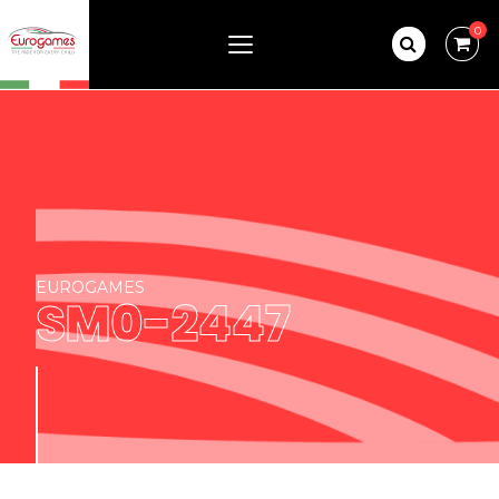
0
EUROGAMES
SM0-2447