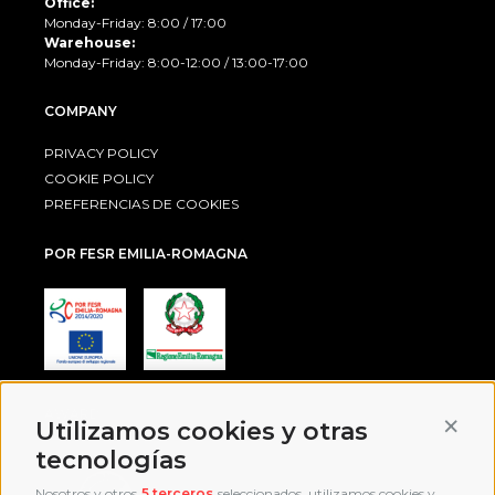
Office:
Monday-Friday: 8:00 / 17:00
Warehouse:
Monday-Friday: 8:00-12:00 / 13:00-17:00
COMPANY
PRIVACY POLICY
COOKIE POLICY
PREFERENCIAS DE COOKIES
POR FESR EMILIA-ROMAGNA
AWARD
Conti
Utilizamos cookies y otras
tecnologías
Nosotros y otros
5 terceros
seleccionados, utilizamos cookies y