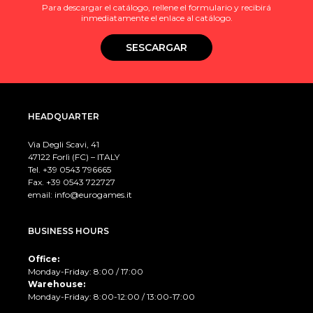
Para descargar el catálogo, rellene el formulario y recibirá
inmediatamente el enlace al catálogo.
SESCARGAR
HEADQUARTER
Via Degli Scavi, 41
47122 Forlì (FC) – ITALY
Tel. +39
0543 796665
Fax. +39 0543 722727
email:
info@eurogames.it
BUSINESS HOURS
Office:
Monday-Friday: 8:00 / 17:00
Warehouse:
Monday-Friday: 8:00-12:00 / 13:00-17:00