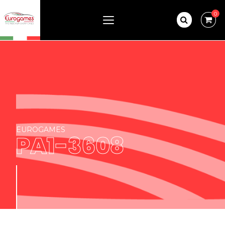
0
EUROGAMES
PA1-3608