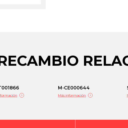
 RECAMBIO REL
T001866
M-CE000644
nformación
Más información