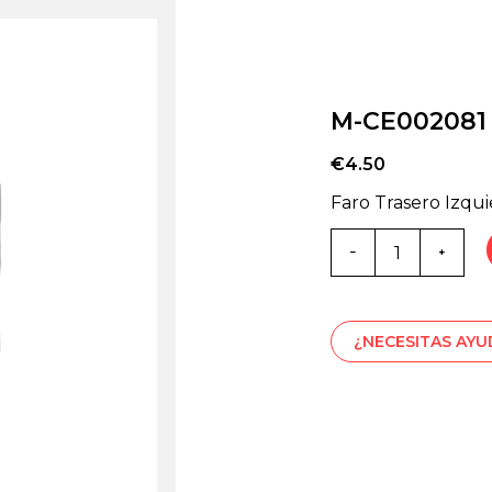
M-CE002081
€
4.50
Faro Trasero Izqu
Cantidad
de
M-
CE002081
¿NECESITAS AY