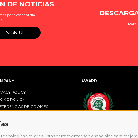
N DE NOTICIAS
DESCARGA
es para estar al día
es.
Para 
MPANY
AWARD
IVACY POLICY
OKIE POLICY
EFERENCIAS DE COOKIES
R FESR EMILIA-ROMAGNA
ías
tecnologías similares. Estas herramientas son esenciales para mejorar