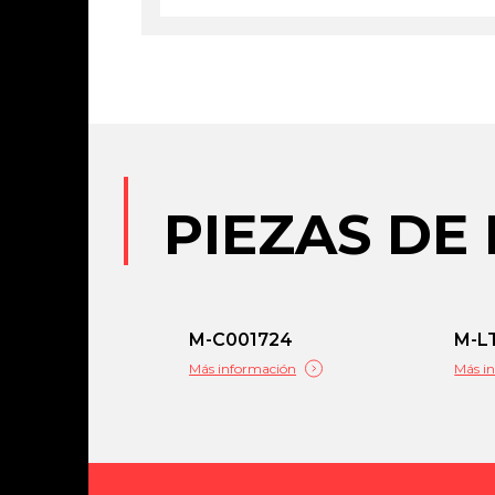
PIEZAS DE
M-C001724
M-L
Más información
Más i