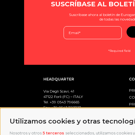
SUSCRÍBASE AL BOLETÍ
Suscríbase ahora al boletín de Eurogam
de todas las novedad
*Required field
HEADQUARTER
CO
PR
Via Degli Scavi, 41
47122 Forlì (FC) – ITALY
CO
Tel. +39
0543 796665
PR
Fax. +39 0543 722727
email:
info@eurogames.it
PO
Utilizamos cookies y otras tecnolog
BUSINESS HOURS
Nosotros y otros
5 terceros
seleccionados, utilizamos cookies y 