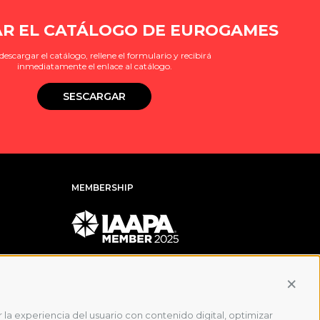
R EL CATÁLOGO DE EUROGAMES
descargar el catálogo, rellene el formulario y recibirá
inmediatamente el enlace al catálogo.
SESCARGAR
MEMBERSHIP
Conti
 la experiencia del usuario con contenido digital, optimizar