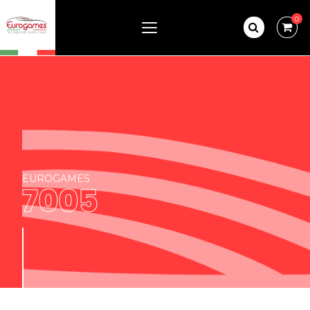
0
EUROGAMES
7005