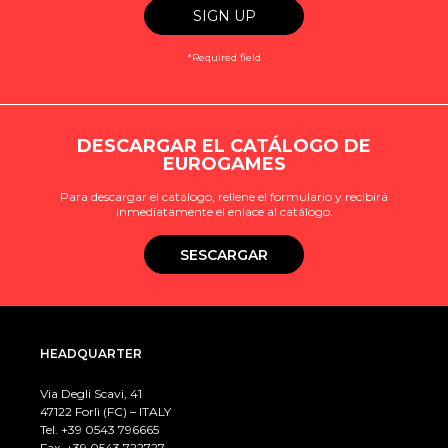
*Required field
DESCARGAR EL CATÁLOGO DE
EUROGAMES
Para descargar el catálogo, rellene el formulario y recibirá
inmediatamente el enlace al catálogo.
SESCARGAR
HEADQUARTER
Via Degli Scavi, 41
47122 Forlì (FC) – ITALY
Tel. +39
0543 796665
Fax. +39 0543 722727