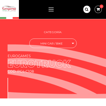
0
CATEGORÍA:
MINI CAR / BIKE
EUROGAMES
EUROTRUCK
COD. PC4-C108