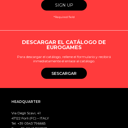
*Required field
DESCARGAR EL CATÁLOGO DE
EUROGAMES
Para descargar el catálogo, rellene el formulario y recibirá
inmediatamente el enlace al catálogo.
SESCARGAR
HEADQUARTER
Via Degli Scavi, 41
47122 Forlì (FC) – ITALY
Tel. +39
0543 796665