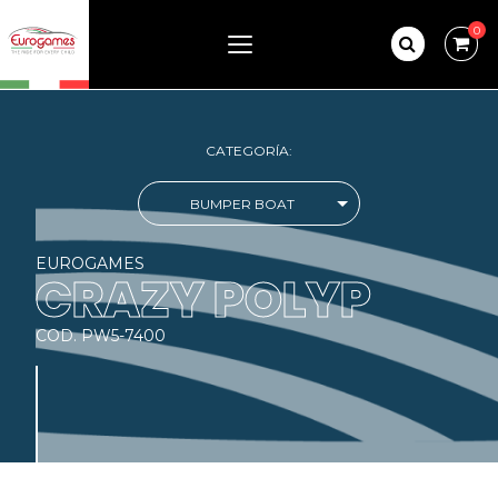
0
CATEGORÍA:
BUMPER BOAT
EUROGAMES
CRAZY POLYP
COD. PW5-7400