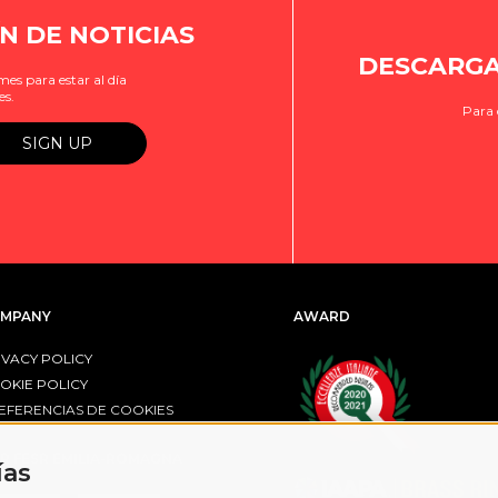
N DE NOTICIAS
DESCARGA
es para estar al día
es.
Para 
MPANY
AWARD
IVACY POLICY
OKIE POLICY
EFERENCIAS DE COOKIES
R FESR EMILIA-ROMAGNA
ías