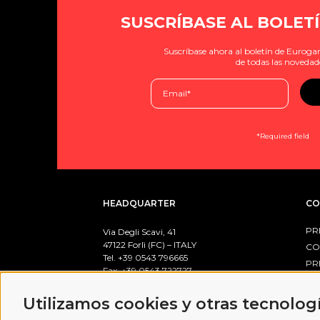
SUSCRÍBASE AL BOLETÍ
Suscríbase ahora al boletín de Eurogam
de todas las novedad
*Required field
HEADQUARTER
CO
PR
Via Degli Scavi, 41
47122 Forlì (FC) – ITALY
CO
Tel. +39
0543 796665
PR
Fax. +39 0543 722727
email:
info@eurogames.it
PO
Utilizamos cookies y otras tecnolog