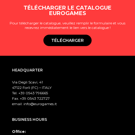
TÉLÉCHARGER LE CATALOGUE
EUROGAMES
Pour télécharger le catalogue, veuillez remplir le formulaire et vous
recevrez immédiatement le lien vers le catalogue !
TÉLÉCHARGER
HEADQUARTER
Via Degli Scavi, 41
47122 Forlì (FC) – ITALY
Tel. +39
0543 796665
Fax. +39 0543 722727
email:
info@eurogames.it
BUSINESS HOURS
Office: