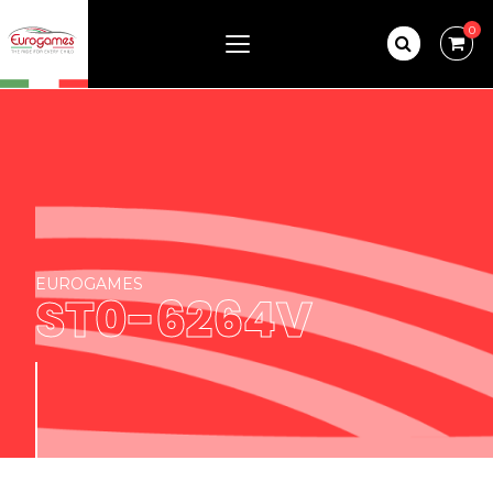
0
EUROGAMES
ST0-6264V