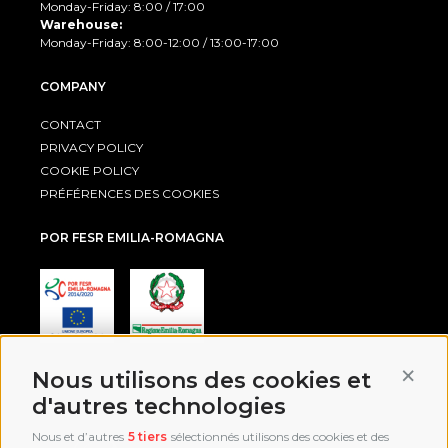
Monday-Friday: 8:00 / 17:00
Warehouse:
Monday-Friday: 8:00-12:00 / 13:00-17:00
COMPANY
CONTACT
PRIVACY POLICY
COOKIE POLICY
PRÉFÉRENCES DES COOKIES
POR FESR EMILIA-ROMAGNA
Conti
Nous utilisons des cookies et
AWARD
d'autres technologies
Nous et d’autres
5 tiers
sélectionnés utilisons des cookies et des