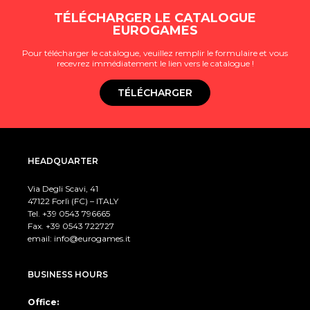
TÉLÉCHARGER LE CATALOGUE
EUROGAMES
Pour télécharger le catalogue, veuillez remplir le formulaire et vous
recevrez immédiatement le lien vers le catalogue !
TÉLÉCHARGER
HEADQUARTER
Via Degli Scavi, 41
47122 Forlì (FC) – ITALY
Tel. +39
0543 796665
Fax. +39 0543 722727
email:
info@eurogames.it
BUSINESS HOURS
Office: