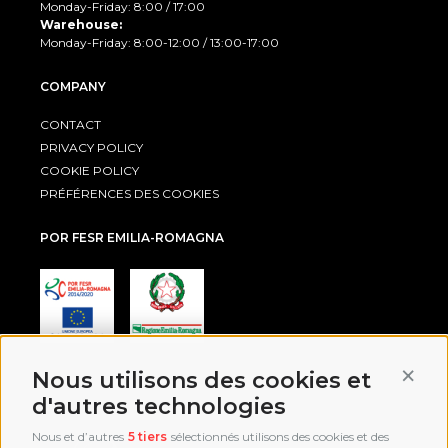
Monday-Friday: 8:00 / 17:00
Warehouse:
Monday-Friday: 8:00-12:00 / 13:00-17:00
COMPANY
CONTACT
PRIVACY POLICY
COOKIE POLICY
PRÉFÉRENCES DES COOKIES
POR FESR EMILIA-ROMAGNA
Conti
Nous utilisons des cookies et
AWARD
d'autres technologies
Nous et d’autres
5 tiers
sélectionnés utilisons des cookies et des