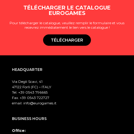
TÉLÉCHARGER LE CATALOGUE
EUROGAMES
Pour télécharger le catalogue, veuillez remplir le formulaire et vous
recevrez immédiatement le lien vers le catalogue !
TÉLÉCHARGER
HEADQUARTER
Via Degli Scavi, 41
47122 Forlì (FC) – ITALY
Tel. +39
0543 796665
Fax. +39 0543 722727
email:
info@eurogames.it
BUSINESS HOURS
Office: