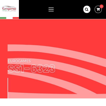
0
EUROGAMES
SS1-6323