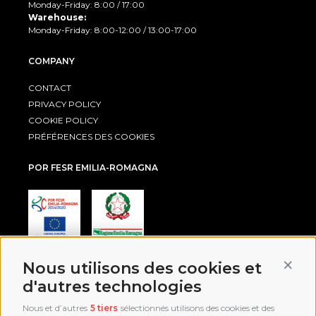
Monday-Friday: 8:00 / 17:00
Warehouse:
Monday-Friday: 8:00-12:00 / 13:00-17:00
COMPANY
CONTACT
PRIVACY POLICY
COOKIE POLICY
PRÉFÉRENCES DES COOKIES
POR FESR EMILIA-ROMAGNA
Conti
Nous utilisons des cookies et
AWARD
d'autres technologies
Nous et d’autres
5 tiers
sélectionnés utilisons des cookies et des