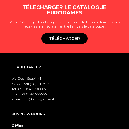
TÉLÉCHARGER LE CATALOGUE
EUROGAMES
Pour télécharger le catalogue, veuillez remplir le formulaire et vous
recevrez immédiatement le lien vers le catalogue !
TÉLÉCHARGER
HEADQUARTER
Via Degli Scavi, 41
47122 Forlì (FC) – ITALY
Tel. +39
0543 796665
Fax. +39 0543 722727
email:
info@eurogames.it
BUSINESS HOURS
Office: