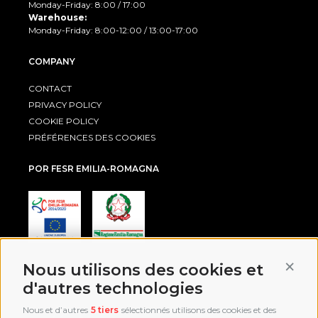
Monday-Friday: 8:00 / 17:00
Warehouse:
Monday-Friday: 8:00-12:00 / 13:00-17:00
COMPANY
CONTACT
PRIVACY POLICY
COOKIE POLICY
PRÉFÉRENCES DES COOKIES
POR FESR EMILIA-ROMAGNA
Conti
Nous utilisons des cookies et
AWARD
d'autres technologies
Nous et d’autres
5 tiers
sélectionnés utilisons des cookies et des