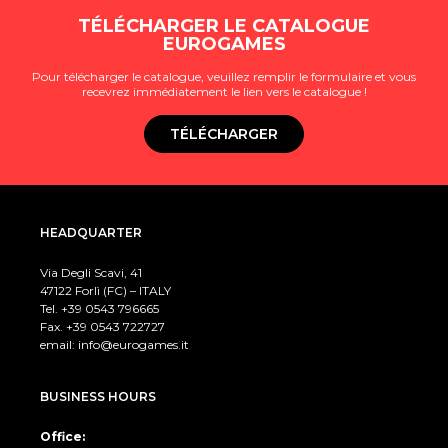
TÉLÉCHARGER LE CATALOGUE
EUROGAMES
Pour télécharger le catalogue, veuillez remplir le formulaire et vous
recevrez immédiatement le lien vers le catalogue !
TÉLÉCHARGER
HEADQUARTER
Via Degli Scavi, 41
47122 Forlì (FC) – ITALY
Tel. +39
0543 796665
Fax. +39 0543 722727
email:
info@eurogames.it
BUSINESS HOURS
Office: