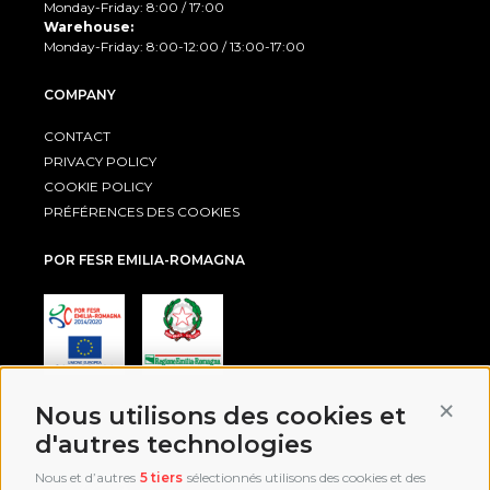
Monday-Friday: 8:00 / 17:00
Warehouse:
Monday-Friday: 8:00-12:00 / 13:00-17:00
COMPANY
CONTACT
PRIVACY POLICY
COOKIE POLICY
PRÉFÉRENCES DES COOKIES
POR FESR EMILIA-ROMAGNA
Conti
Nous utilisons des cookies et
AWARD
d'autres technologies
Nous et d’autres
5 tiers
sélectionnés utilisons des cookies et des