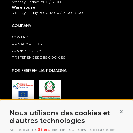
Monday-Friday: 8:00 / 17:00
Warehouse:
Monday-Friday: 8:00-12:00 / 13:00-17:00
COMPANY
CONTACT
PRIVACY POLICY
COOKIE POLICY
PRÉFÉRENCES DES COOKIES
POR FESR EMILIA-ROMAGNA
Conti
Nous utilisons des cookies et
AWARD
d'autres technologies
Nous et d’autres
5 tiers
sélectionnés utilisons des cookies et des