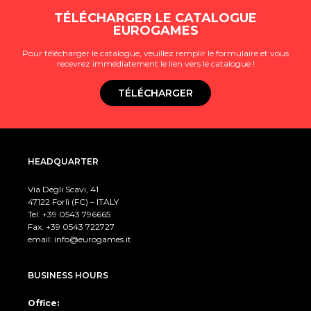
TÉLÉCHARGER LE CATALOGUE
EUROGAMES
Pour télécharger le catalogue, veuillez remplir le formulaire et vous
recevrez immédiatement le lien vers le catalogue !
TÉLÉCHARGER
HEADQUARTER
Via Degli Scavi, 41
47122 Forlì (FC) – ITALY
Tel. +39
0543 796665
Fax. +39 0543 722727
email:
info@eurogames.it
BUSINESS HOURS
Office: