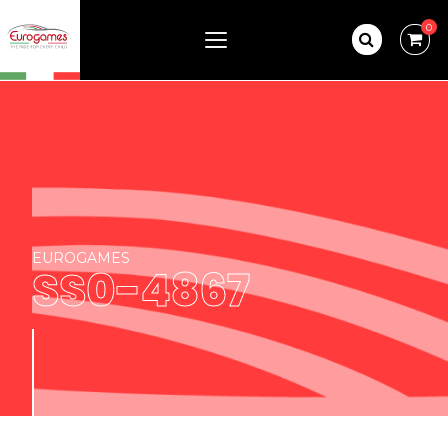
0
EUROGAMES
SS0-4867