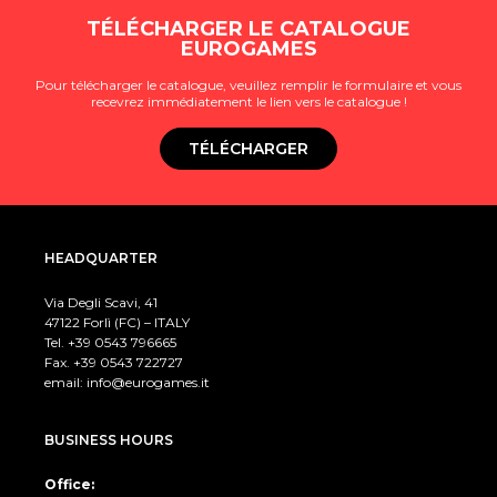
TÉLÉCHARGER LE CATALOGUE
EUROGAMES
Pour télécharger le catalogue, veuillez remplir le formulaire et vous
recevrez immédiatement le lien vers le catalogue !
TÉLÉCHARGER
HEADQUARTER
Via Degli Scavi, 41
47122 Forlì (FC) – ITALY
Tel. +39
0543 796665
Fax. +39 0543 722727
email:
info@eurogames.it
BUSINESS HOURS
Office: