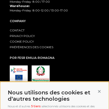
Monday-Friday: 8:00 / 17:00
Warehouse:
Monday-Friday: 8:00-12:00 / 13:00-17:00
COMPANY
CONTACT
PRIVACY POLICY
COOKIE POLICY
PRÉFÉRENCES DES COOKIES
POR FESR EMILIA-ROMAGNA
Conti
Nous utilisons des cookies et
AWARD
d'autres technologies
Nous et d’autres
5 tiers
sélectionnés utilisons des cookies et des