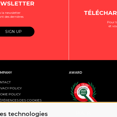
EWSLETTER
TÉLÉCHAR
 la newsletter
nt des dernières
Pour t
et vo
MPANY
AWARD
NTACT
IVACY POLICY
OKIE POLICY
ÉFÉRENCES DES COOKIES
R FESR EMILIA-ROMAGNA
res technologies