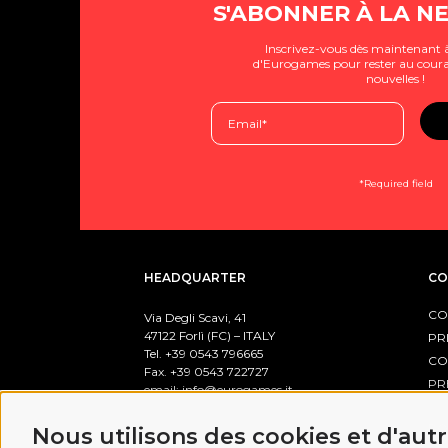
S'ABONNER À LA N
Inscrivez-vous dès maintenant à
d'Eurogames pour rester au coura
nouvelles !
*Required field
HEADQUARTER
CO
CO
Via Degli Scavi, 41
47122 Forlì (FC) – ITALY
PR
Tel. +39
0543 796665
CO
Fax. +39 0543 722727
PR
email:
info@eurogames.it
PO
Nous utilisons des cookies et d'aut
BUSINESS HOURS