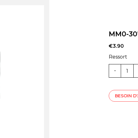
MM0-30
€
3.90
Ressort
Quantité
MM0-
3079
BESOIN D