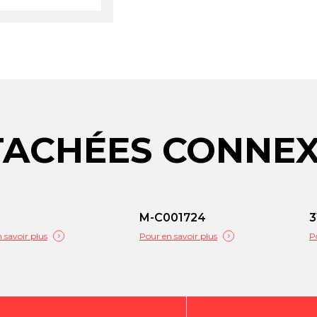
TACHÉES CONNE
M-C001724
3
 savoir plus
Pour en savoir plus
P