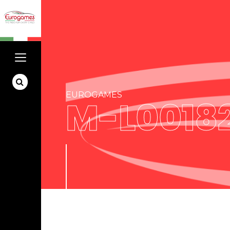
EUROGAMES
M-L0018