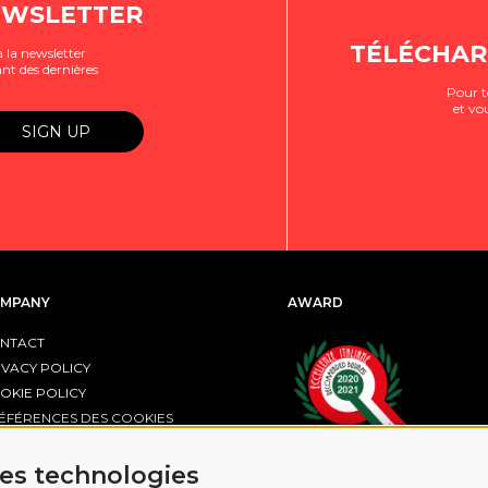
EWSLETTER
TÉLÉCHAR
 la newsletter
nt des dernières
Pour t
et vo
MPANY
AWARD
NTACT
IVACY POLICY
OKIE POLICY
ÉFÉRENCES DES COOKIES
R FESR EMILIA-ROMAGNA
res technologies