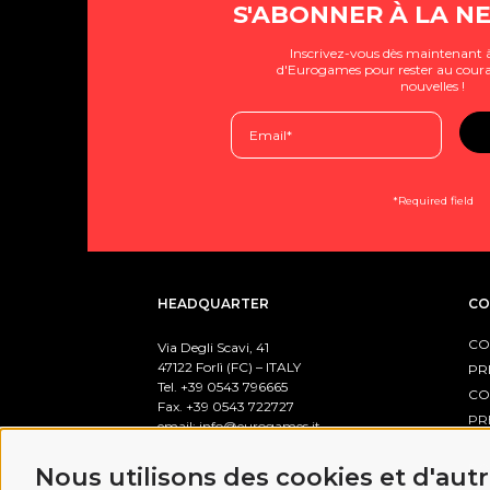
S'ABONNER À LA N
Inscrivez-vous dès maintenant à
d'Eurogames pour rester au coura
nouvelles !
*Required field
HEADQUARTER
CO
CO
Via Degli Scavi, 41
47122 Forlì (FC) – ITALY
PR
Tel. +39
0543 796665
CO
Fax. +39 0543 722727
PR
email:
info@eurogames.it
PO
Nous utilisons des cookies et d'aut
BUSINESS HOURS