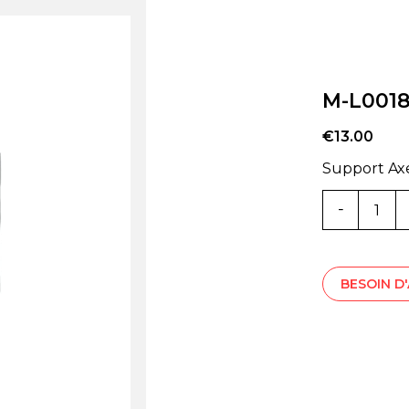
M-L001
€
13.00
Support Axe
Quantité
M-
L001824
BESOIN D