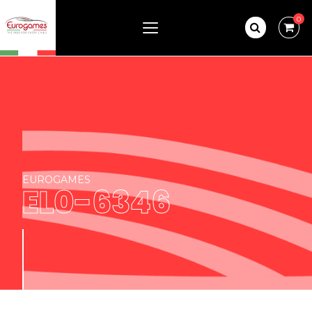
0
EUROGAMES
EL0-6346