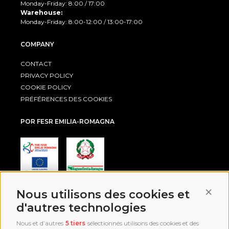
Monday-Friday: 8:00 / 17:00
Warehouse:
Monday-Friday: 8:00-12:00 / 13:00-17:00
COMPANY
CONTACT
PRIVACY POLICY
COOKIE POLICY
PRÉFÉRENCES DES COOKIES
POR FESR EMILIA-ROMAGNA
Conti
Nous utilisons des cookies et
AWARD
d'autres technologies
Nous et d’autres
5 tiers
sélectionnés utilisons des cookies et des