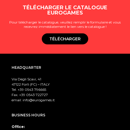
TÉLÉCHARGER LE CATALOGUE
EUROGAMES
Pour télécharger le catalogue, veuillez remplir le formulaire et vous
recevrez immédiatement le lien vers le catalogue !
TÉLÉCHARGER
HEADQUARTER
Via Degli Scavi, 41
47122 Forlì (FC) – ITALY
Tel. +39
0543 796665
Fax. +39 0543 722727
email:
info@eurogames.it
BUSINESS HOURS
Office: