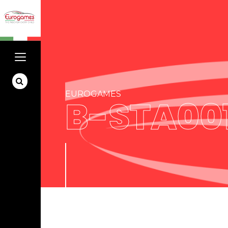
EUROGAMES
B-STA00