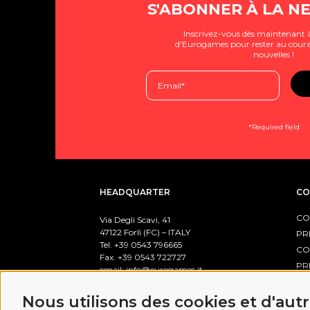
S'ABONNER À LA N
Inscrivez-vous dès maintenant à
d'Eurogames pour rester au coura
nouvelles !
*Required field
HEADQUARTER
CO
CO
Via Degli Scavi, 41
47122 Forlì (FC) – ITALY
PR
Tel. +39
0543 796665
CO
Fax. +39 0543 722727
PR
email:
info@eurogames.it
PO
Nous utilisons des cookies et d'aut
BUSINESS HOURS