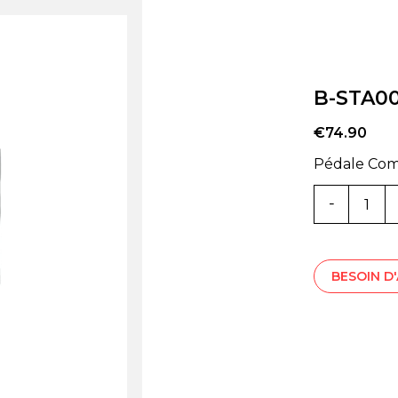
B-STA00
€
74.90
Pédale Com
Quantité
B-
STA001385
BESOIN D