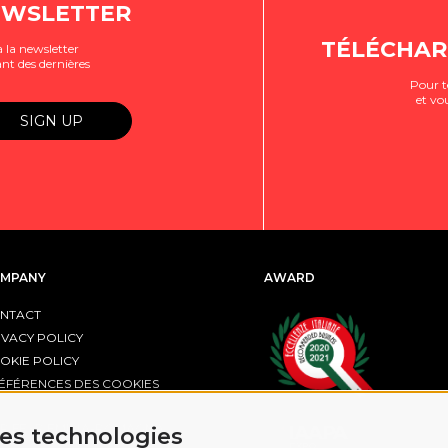
EWSLETTER
TÉLÉCHAR
 la newsletter
nt des dernières
Pour t
et vo
MPANY
AWARD
NTACT
IVACY POLICY
OKIE POLICY
ÉFÉRENCES DES COOKIES
R FESR EMILIA-ROMAGNA
res technologies