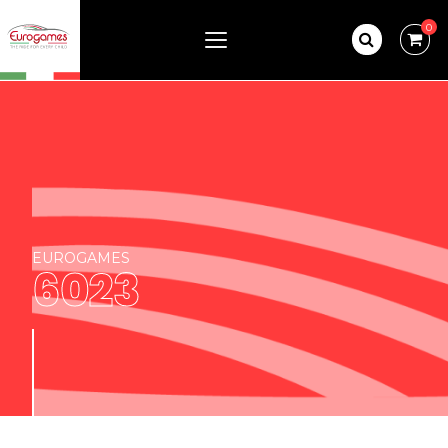
0
EUROGAMES
6023