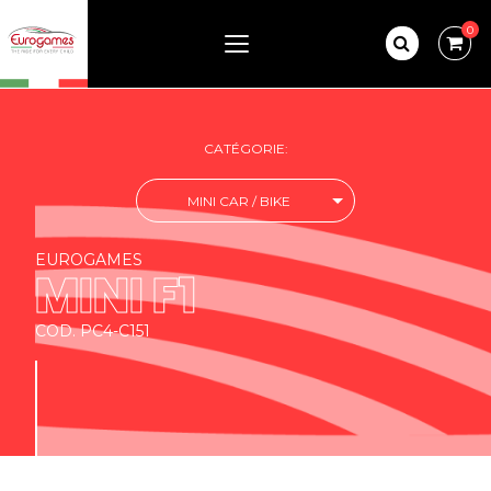
0
CATÉGORIE:
MINI CAR / BIKE
EUROGAMES
MINI F1
COD. PC4-C151