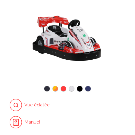
Vue éclatée
Manuel