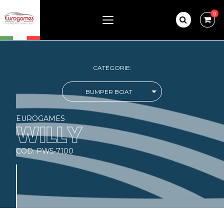
0
CATÉGORIE:
BUMPER BOAT
EUROGAMES
WILLY
COD. PW5-7100