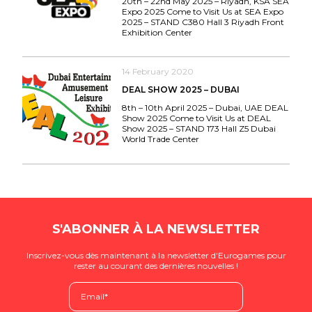
20th – 22nd May 2025 – Riyadh, KSA SEA
Expo 2025 Come to Visit Us at SEA Expo
2025 – STAND C380 Hall 3 Riyadh Front
Exhibition Center
14 February 2020
DEAL SHOW 2025 – DUBAI
8th – 10th April 2025 – Dubai, UAE DEAL
Show 2025 Come to Visit Us at DEAL
Show 2025 – STAND 173 Hall Z5 Dubai
World Trade Center
S'ABONNER À LA NEWSLETTER
Inscrivez-vous dès maintenant à la newsletter d'Eurogames pour
rester au courant des dernières nouvelles !