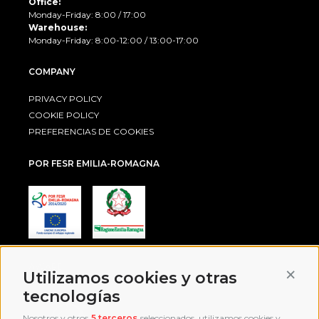
Office:
Monday-Friday: 8:00 / 17:00
Warehouse:
Monday-Friday: 8:00-12:00 / 13:00-17:00
COMPANY
PRIVACY POLICY
COOKIE POLICY
PREFERENCIAS DE COOKIES
POR FESR EMILIA-ROMAGNA
AWARD
Conti
Utilizamos cookies y otras
tecnologías
Nosotros y otros
5 terceros
seleccionados, utilizamos cookies y