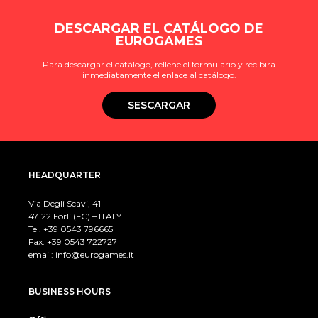
DESCARGAR EL CATÁLOGO DE
EUROGAMES
Para descargar el catálogo, rellene el formulario y recibirá
inmediatamente el enlace al catálogo.
SESCARGAR
HEADQUARTER
Via Degli Scavi, 41
47122 Forlì (FC) – ITALY
Tel. +39
0543 796665
Fax. +39 0543 722727
email:
info@eurogames.it
BUSINESS HOURS