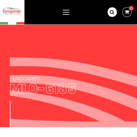
0
EUROGAMES
ML0-6185